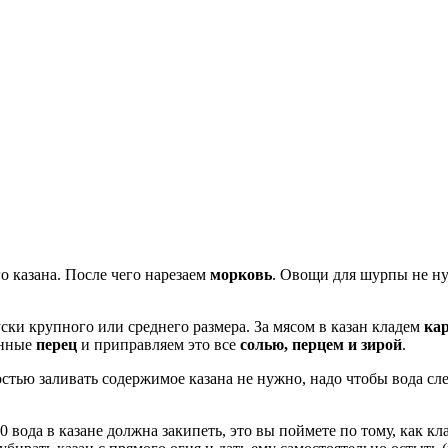
о казана. После чего нарезаем
морковь
. Овощи для шурпы не нуж
уски крупного или среднего размера. За мясом в казан кладем
ка
анные
перец
и приправляем это все
солью, перцем и зирой
.
стью заливать содержимое казана не нужно, надо чтобы вода сле
 вода в казане должна закипеть, это вы поймете по тому, как кл