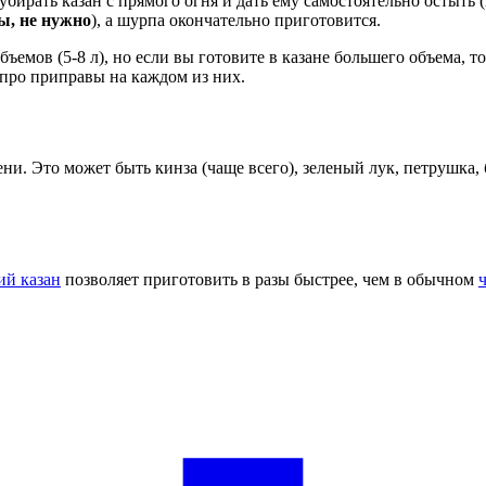
ирать казан с прямого огня и дать ему самостоятельно остыть (
ы, не нужно
), а шурпа окончательно приготовится.
емов (5-8 л), но если вы готовите в казане большего объема, т
 про приправы на каждом из них.
и. Это может быть кинза (чаще всего), зеленый лук, петрушка,
ий казан
позволяет приготовить в разы быстрее, чем в обычном