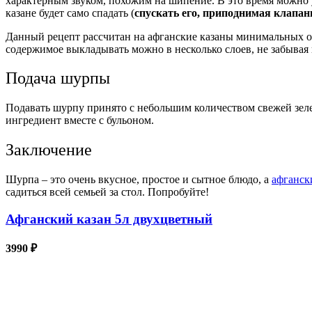
характерным звуком, похожим на шипение. В это время можно уб
казане будет само спадать (
спускать его, приподнимая клапан
Данный рецепт рассчитан на афганские казаны минимальных объ
содержимое выкладывать можно в несколько слоев, не забывая
Подача шурпы
Подавать шурпу принято с небольшим количеством свежей зелен
ингредиент вместе с бульоном.
Заключение
Шурпа – это очень вкусное, простое и сытное блюдо, а
афганск
садиться всей семьей за стол. Попробуйте!
Афганский казан 5л двухцветный
3990 ₽