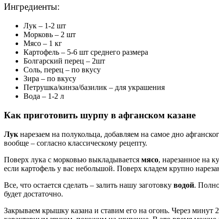
Ингредиенты:
Лук – 1-2 шт
Морковь – 2 шт
Мясо – 1 кг
Картофель – 5-6 шт среднего размера
Болгарский перец – 2шт
Соль, перец – по вкусу
Зира – по вкусу
Петрушка/кинза/базилик – для украшения
Вода – 1-2 л
Как приготовить шурпу в афганском казане
Лук
нарезаем на полукольца, добавляем на самое дно афганског
вообще – согласно классическому рецепту.
Поверх лука с морковью выкладывается
мясо
, нарезанное на к
если картофель у вас небольшой. Поверх кладем крупно нарез
Все, что остается сделать – залить нашу заготовку
водой
. Полно
будет достаточно.
Закрываем крышку казана и ставим его на огонь. Через минут 20