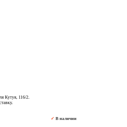
я Кутуя, 116/2.
ставку.
✓
В наличии