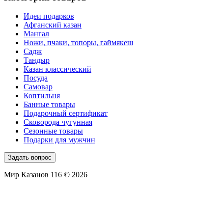
Идеи подарков
Афганский казан
Мангал
Ножи, пчаки, топоры, гаймякеш
Садж
Тандыр
Казан классический
Посуда
Самовар
Коптильня
Банные товары
Подарочный сертификат
Сковорода чугунная
Сезонные товары
Подарки для мужчин
Задать вопрос
Мир Казанов 116 © 2026