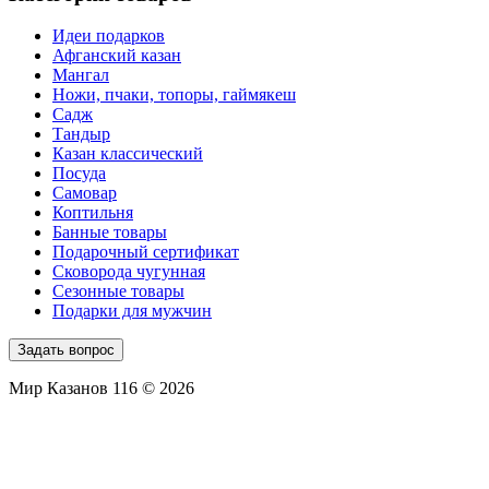
Идеи подарков
Афганский казан
Мангал
Ножи, пчаки, топоры, гаймякеш
Садж
Тандыр
Казан классический
Посуда
Самовар
Коптильня
Банные товары
Подарочный сертификат
Сковорода чугунная
Сезонные товары
Подарки для мужчин
Задать вопрос
Мир Казанов 116 © 2026