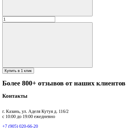
Количество
товара
(1)
Камень
отсекатель
27см
для
тандыра
(Атаман,
Поручик)
Купить в 1 клик
Более 800+ отзывов от наших клиентов
Контакты
г. Казань, ул. Аделя Кутуя д. 116/2
с 10:00 до 19:00 ежедневно
+7 (905) 020-66-20