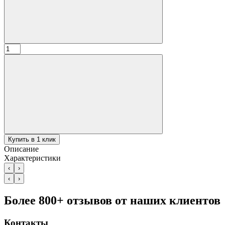
Количество
товара
Крючок
для
ложки
-
"МЕЧ",
НУАР,
Купить в 1 клик
Описание
Характеристики
‹
›
‹
›
Более 800+ отзывов от наших клиентов
Контакты