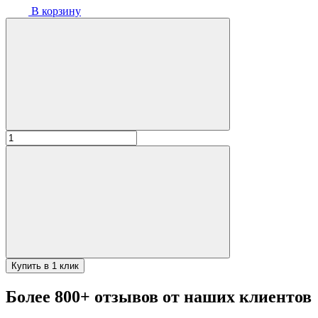
В корзину
Количество
товара
Крюк
кованый
малый
для
тандыра
(Донской,
Кочевник,
Охотник)
Купить в 1 клик
Более 800+ отзывов от наших клиентов