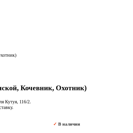
Охотник)
ской, Кочевник, Охотник)
я Кутуя, 116/2.
ставку.
✓
В наличии