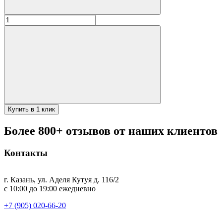
Количество
товара
Ляган
с
рисунком
фруктов
38
см
Купить в 1 клик
Более 800+ отзывов от наших клиентов
Контакты
г. Казань, ул. Аделя Кутуя д. 116/2
с 10:00 до 19:00 ежедневно
+7 (905) 020-66-20