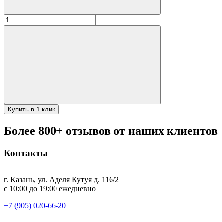
Количество
товара
Мангал
3мм
крепыш
30*70*14см
Купить в 1 клик
Более 800+ отзывов от наших клиентов
Контакты
г. Казань, ул. Аделя Кутуя д. 116/2
с 10:00 до 19:00 ежедневно
+7 (905) 020-66-20