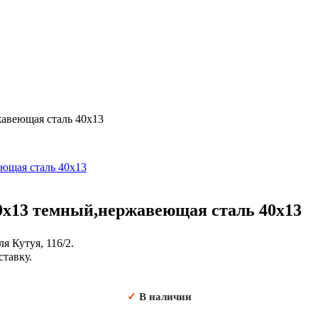
веющая сталь 40х13
13 темный,нержавеющая сталь 40х13
я Кутуя, 116/2.
ставку.
✓
В наличии