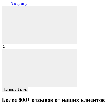
В корзину
Количество
товара
Коптильня
с
термометром
черная
ГЗ
500*300*300мм
2
яруса
/
Купить в 1 клик
Сталь
2мм
Более 800+ отзывов от наших клиентов
КРЫШКА
ДОМИКОМ