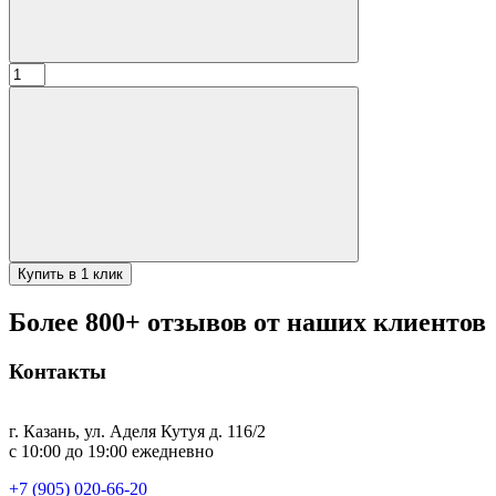
Количество
товара
Печь
без
трубы
(2мм)
12л-10л
(36см)
"эконом"
свар
Купить в 1 клик
Более 800+ отзывов от наших клиентов
Контакты
г. Казань, ул. Аделя Кутуя д. 116/2
с 10:00 до 19:00 ежедневно
+7 (905) 020-66-20