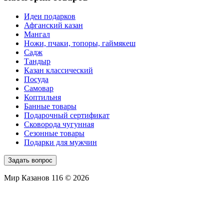
Идеи подарков
Афганский казан
Мангал
Ножи, пчаки, топоры, гаймякеш
Садж
Тандыр
Казан классический
Посуда
Самовар
Коптильня
Банные товары
Подарочный сертификат
Сковорода чугунная
Сезонные товары
Подарки для мужчин
Задать вопрос
Мир Казанов 116 © 2026