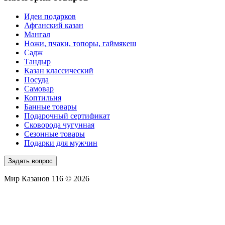
Идеи подарков
Афганский казан
Мангал
Ножи, пчаки, топоры, гаймякеш
Садж
Тандыр
Казан классический
Посуда
Самовар
Коптильня
Банные товары
Подарочный сертификат
Сковорода чугунная
Сезонные товары
Подарки для мужчин
Задать вопрос
Мир Казанов 116 © 2026