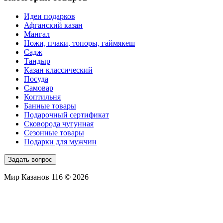
Идеи подарков
Афганский казан
Мангал
Ножи, пчаки, топоры, гаймякеш
Садж
Тандыр
Казан классический
Посуда
Самовар
Коптильня
Банные товары
Подарочный сертификат
Сковорода чугунная
Сезонные товары
Подарки для мужчин
Задать вопрос
Мир Казанов 116 © 2026