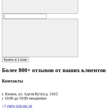
Количество
товара
Шайка
Woodson
с
нержавеющей
вставкой,
7,5
л.,
дуб
в
Купить в 1 клик
тёмном
Более 800+ отзывов от наших клиентов
Контакты
г. Казань, ул. Аделя Кутуя д. 116/2
с 10:00 до 19:00 ежедневно
+7 (905) 020-66-20