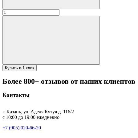
Количество
товара
Щипцы
из
для
мяса/
углей
малая
Купить в 1 клик
Более 800+ отзывов от наших клиентов
Контакты
г. Казань, ул. Аделя Кутуя д. 116/2
с 10:00 до 19:00 ежедневно
+7 (905) 020-66-20