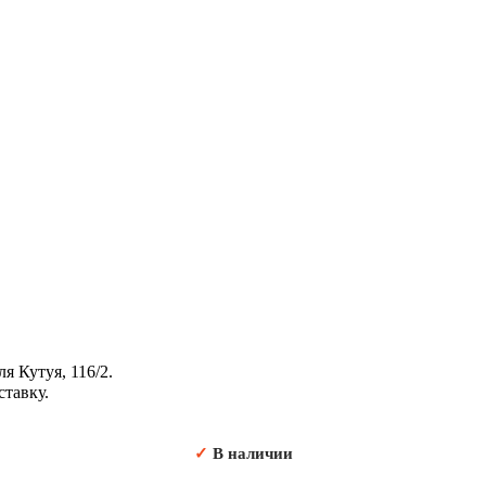
я Кутуя, 116/2.
ставку.
✓
В наличии