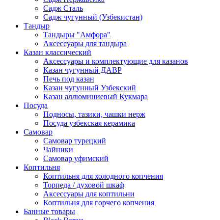
Садж Сталь
Садж чугунный (Узбекистан)
Тандыр
Тандыры "Амфора"
Аксессуары для тандыра
Казан классический
Аксессуары и комплектующие для казанов
Казан чугунный ДАВР
Печь под казан
Казан чугунный Узбекский
Казан аллюминиевый Кукмара
Посуда
Подносы, тазики, чашки нерж
Посуда узбекская керамика
Самовар
Самовар турецкий
Чайники
Самовар уфимский
Коптильня
Коптильня для холодного копчения
Торпеда / духовой шкаф
Аксессуары для коптильни
Коптильня для горчего копчения
Банные товары