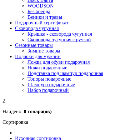
Black Banya
WOODSON
Без бренда
Веники и травы
Подарочный сертификат
Сковорода чугунная
Крышка - сковорода чугунная
Сковорода чугунная с ручкой
Сезонные товары
Зимние товары
Подарки для мужчин
Ложка для обуви подарочная
Ножи подарочные
Подставка под шампур подарочная
Топоры подарочные
Шампура подарочные
Набор подарочный
2
Найдено:
0
товара(ов)
Сортировка
Исходная сортировка