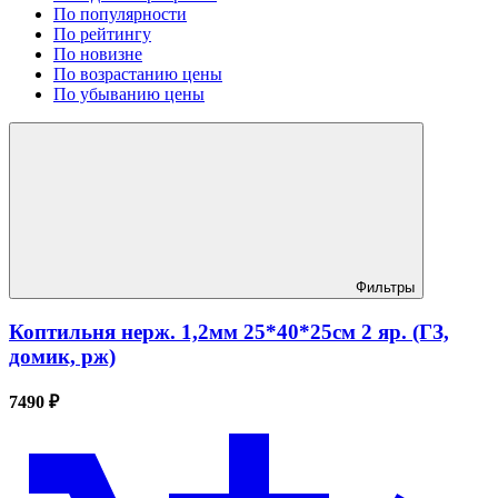
По популярности
По рейтингу
По новизне
По возрастанию цены
По убыванию цены
Фильтры
Коптильня нерж. 1,2мм 25*40*25см 2 яр. (ГЗ,
домик, рж)
7490 ₽