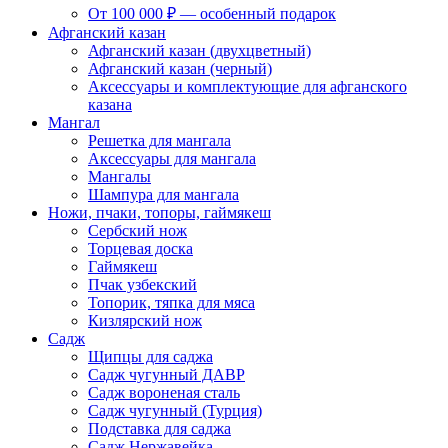
От 100 000 ₽ — особенный подарок
Афганский казан
Афганский казан (двухцветный)
Афганский казан (черный)
Аксессуары и комплектующие для афганского
казана
Мангал
Решетка для мангала
Аксессуары для мангала
Мангалы
Шампура для мангала
Ножи, пчаки, топоры, гаймякеш
Сербский нож
Торцевая доска
Гаймякеш
Пчак узбекский
Топорик, тяпка для мяса
Кизлярский нож
Садж
Щипцы для саджа
Садж чугунный ДАВР
Садж вороненая сталь
Садж чугунный (Турция)
Подставка для саджа
Садж Нержавейка