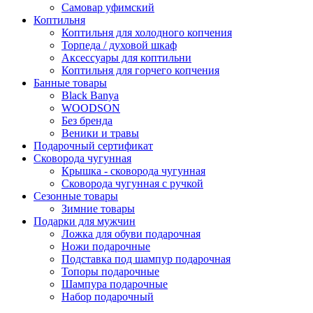
Самовар уфимский
Коптильня
Коптильня для холодного копчения
Торпеда / духовой шкаф
Аксессуары для коптильни
Коптильня для горчего копчения
Банные товары
Black Banya
WOODSON
Без бренда
Веники и травы
Подарочный сертификат
Сковорода чугунная
Крышка - сковорода чугунная
Сковорода чугунная с ручкой
Сезонные товары
Зимние товары
Подарки для мужчин
Ложка для обуви подарочная
Ножи подарочные
Подставка под шампур подарочная
Топоры подарочные
Шампура подарочные
Набор подарочный