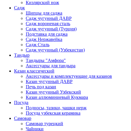
Кизлярский нож
Садж
Щипцы для саджа
Садж чугунный ДАВР
Садж вороненая сталь
Садж чугунный (Турция)
Подставка для саджа
Садж Нержавейка
Садж Сталь
Садж чугунный (Узбекистан)
Тандыр
Тандыры "Амфора"
Аксессуары для тандыра
Казан классический
Аксессуары и комплектующие для казанов
Казан чугунный ДАВР
Печь под казан
Казан чугунный Узбекский
Казан аллюминиевый Кукмара
Посуда
Подносы, тазики, чашки нерж
Посуда узбекская керамика
Самовар
Самовар турецкий
Чайники