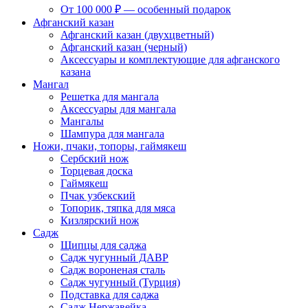
От 100 000 ₽ — особенный подарок
Афганский казан
Афганский казан (двухцветный)
Афганский казан (черный)
Аксессуары и комплектующие для афганского
казана
Мангал
Решетка для мангала
Аксессуары для мангала
Мангалы
Шампура для мангала
Ножи, пчаки, топоры, гаймякеш
Сербский нож
Торцевая доска
Гаймякеш
Пчак узбекский
Топорик, тяпка для мяса
Кизлярский нож
Садж
Щипцы для саджа
Садж чугунный ДАВР
Садж вороненая сталь
Садж чугунный (Турция)
Подставка для саджа
Садж Нержавейка