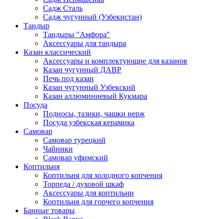
Садж Сталь
Садж чугунный (Узбекистан)
Тандыр
Тандыры "Амфора"
Аксессуары для тандыра
Казан классический
Аксессуары и комплектующие для казанов
Казан чугунный ДАВР
Печь под казан
Казан чугунный Узбекский
Казан аллюминиевый Кукмара
Посуда
Подносы, тазики, чашки нерж
Посуда узбекская керамика
Самовар
Самовар турецкий
Чайники
Самовар уфимский
Коптильня
Коптильня для холодного копчения
Торпеда / духовой шкаф
Аксессуары для коптильни
Коптильня для горчего копчения
Банные товары