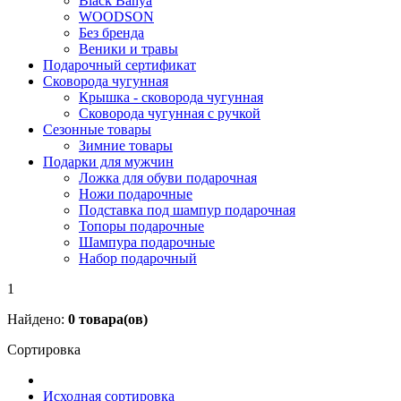
Black Banya
WOODSON
Без бренда
Веники и травы
Подарочный сертификат
Сковорода чугунная
Крышка - сковорода чугунная
Сковорода чугунная с ручкой
Сезонные товары
Зимние товары
Подарки для мужчин
Ложка для обуви подарочная
Ножи подарочные
Подставка под шампур подарочная
Топоры подарочные
Шампура подарочные
Набор подарочный
1
Найдено:
0
товара(ов)
Сортировка
Исходная сортировка