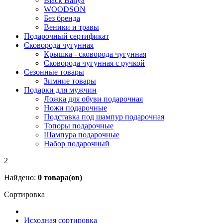
Black Banya
WOODSON
Без бренда
Веники и травы
Подарочный сертификат
Сковорода чугунная
Крышка - сковорода чугунная
Сковорода чугунная с ручкой
Сезонные товары
Зимние товары
Подарки для мужчин
Ложка для обуви подарочная
Ножи подарочные
Подставка под шампур подарочная
Топоры подарочные
Шампура подарочные
Набор подарочный
2
Найдено:
0
товара(ов)
Сортировка
Исходная сортировка