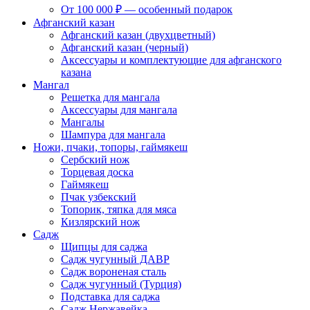
От 100 000 ₽ — особенный подарок
Афганский казан
Афганский казан (двухцветный)
Афганский казан (черный)
Аксессуары и комплектующие для афганского
казана
Мангал
Решетка для мангала
Аксессуары для мангала
Мангалы
Шампура для мангала
Ножи, пчаки, топоры, гаймякеш
Сербский нож
Торцевая доска
Гаймякеш
Пчак узбекский
Топорик, тяпка для мяса
Кизлярский нож
Садж
Щипцы для саджа
Садж чугунный ДАВР
Садж вороненая сталь
Садж чугунный (Турция)
Подставка для саджа
Садж Нержавейка