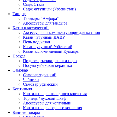
Садж Сталь
Садж чугунный (Узбекистан)
Тандыр
Тандыры "Амфора"
Аксессуары для тандыра
Казан классический
Аксессуары и комплектующие для казанов
Казан чугунный ДАВР
Печь под казан
Казан чугунный Узбекский
Казан аллюминиевый Кукмара
Посуда
Подносы, тазики, чашки нерж
Посуда узбекская керамика
Самовар
Самовар турецкий
Чайники
Самовар уфимский
Коптильня
Коптильня для холодного копчения
Торпеда / духовой шкаф
Аксессуары для коптильни
Коптильня для горчего копчения
Банные товары