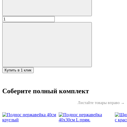
Количество
товара
Самовар
Уфимский
жаровой
с
трубой
7л
"Купец"
Купить в 1 клик
Соберите полный комплект
Листайте товары вправо →