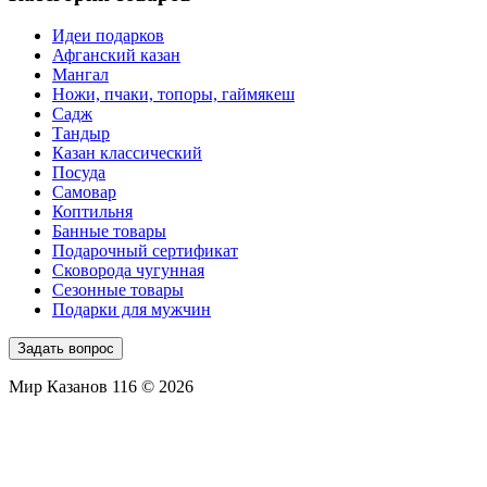
Идеи подарков
Афганский казан
Мангал
Ножи, пчаки, топоры, гаймякеш
Садж
Тандыр
Казан классический
Посуда
Самовар
Коптильня
Банные товары
Подарочный сертификат
Сковорода чугунная
Сезонные товары
Подарки для мужчин
Задать вопрос
Мир Казанов 116 © 2026