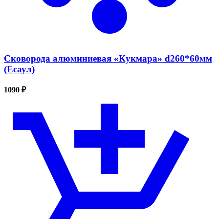
Сковорода алюминиевая «Кукмара» d260*60мм
(Есаул)
1090 ₽