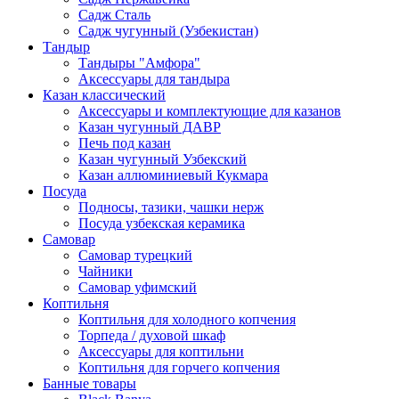
Садж Сталь
Садж чугунный (Узбекистан)
Тандыр
Тандыры "Амфора"
Аксессуары для тандыра
Казан классический
Аксессуары и комплектующие для казанов
Казан чугунный ДАВР
Печь под казан
Казан чугунный Узбекский
Казан аллюминиевый Кукмара
Посуда
Подносы, тазики, чашки нерж
Посуда узбекская керамика
Самовар
Самовар турецкий
Чайники
Самовар уфимский
Коптильня
Коптильня для холодного копчения
Торпеда / духовой шкаф
Аксессуары для коптильни
Коптильня для горчего копчения
Банные товары