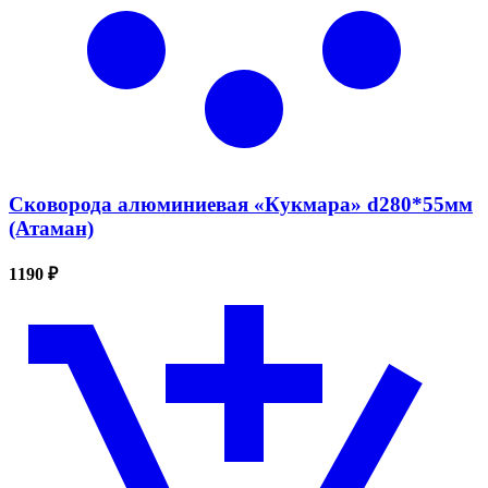
Сковорода алюминиевая «Кукмара» d280*55мм
(Атаман)
1190 ₽