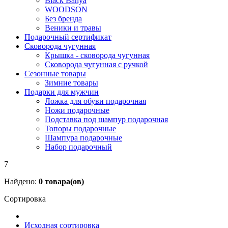
Black Banya
WOODSON
Без бренда
Веники и травы
Подарочный сертификат
Сковорода чугунная
Крышка - сковорода чугунная
Сковорода чугунная с ручкой
Сезонные товары
Зимние товары
Подарки для мужчин
Ложка для обуви подарочная
Ножи подарочные
Подставка под шампур подарочная
Топоры подарочные
Шампура подарочные
Набор подарочный
7
Найдено:
0
товара(ов)
Сортировка
Исходная сортировка