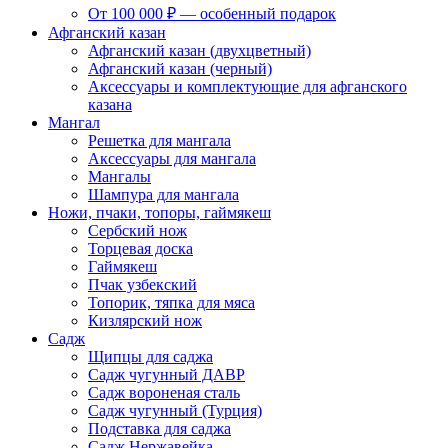
От 100 000 ₽ — особенный подарок
Афганский казан
Афганский казан (двухцветный)
Афганский казан (черный)
Аксессуары и комплектующие для афганского
казана
Мангал
Решетка для мангала
Аксессуары для мангала
Мангалы
Шампура для мангала
Ножи, пчаки, топоры, гаймякеш
Сербский нож
Торцевая доска
Гаймякеш
Пчак узбекский
Топорик, тяпка для мяса
Кизлярский нож
Садж
Щипцы для саджа
Садж чугунный ДАВР
Садж вороненая сталь
Садж чугунный (Турция)
Подставка для саджа
Садж Нержавейка