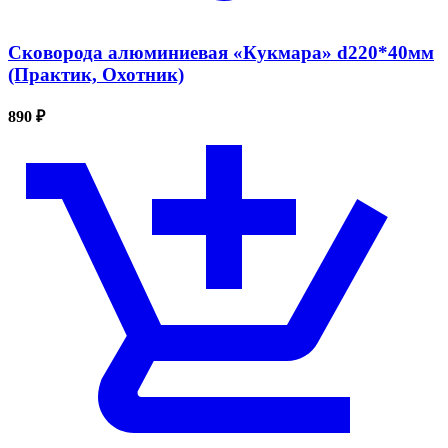
Сковорода алюминиевая «Кукмара» d220*40мм
(Практик, Охотник)
890 ₽