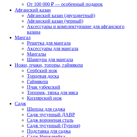
От 100 000 ₽ — особенный подарок
Афганский казан
Афганский казан (двухцветный)
Афганский казан (черный)
Аксессуары и комплектующие для афганского
казана
Мангал
Решетка для мангала
Аксессуары для мангала
Мангалы
Шампура для мангала
Ножи, пчаки, топоры, гаймякеш
Сербский нож
Торцевая доска
Гаймякеш
Пчак узбекский
Топорик, тяпка для мяса
Кизлярский нож
Садж
Щипцы для саджа
Садж чугунный ДАВР
Садж вороненая сталь
Садж чугунный (Турция)
Подставка для саджа
Садж Нержавейка