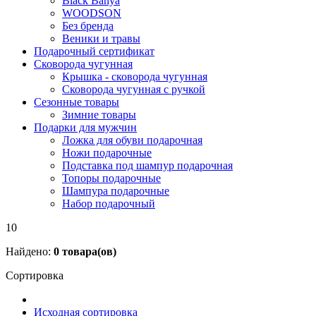
Black Banya
WOODSON
Без бренда
Веники и травы
Подарочный сертификат
Сковорода чугунная
Крышка - сковорода чугунная
Сковорода чугунная с ручкой
Сезонные товары
Зимние товары
Подарки для мужчин
Ложка для обуви подарочная
Ножи подарочные
Подставка под шампур подарочная
Топоры подарочные
Шампура подарочные
Набор подарочный
10
Найдено:
0
товара(ов)
Сортировка
Исходная сортировка