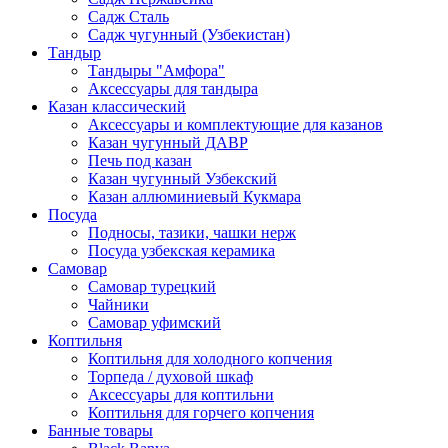
Садж Сталь
Садж чугунный (Узбекистан)
Тандыр
Тандыры "Амфора"
Аксессуары для тандыра
Казан классический
Аксессуары и комплектующие для казанов
Казан чугунный ДАВР
Печь под казан
Казан чугунный Узбекский
Казан аллюминиевый Кукмара
Посуда
Подносы, тазики, чашки нерж
Посуда узбекская керамика
Самовар
Самовар турецкий
Чайники
Самовар уфимский
Коптильня
Коптильня для холодного копчения
Торпеда / духовой шкаф
Аксессуары для коптильни
Коптильня для горчего копчения
Банные товары