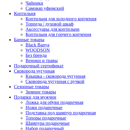
Чайники
Самовар уфимский
Коптильня
Коптильня для холодного копчения
Торпеда / духовой шкаф
Аксессуары для коптильни
Коптильня для горчего копчения
Банные товары
Black Banya
WOODSON
Без бренда
Веники и травы
Подарочный сертификат
Сковорода чугунная
Крышка - сковорода чугунная
Сковорода чугунная с ручкой
Сезонные товары
Зимние товары
Подарки для мужчин
Ложка для обуви подарочная
Ножи подарочные
Подставка под шампур подарочная
Топоры подарочные
Шампура подарочные
Набор подарочный