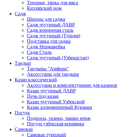
Топорик, тяпка для мяса
Кизлярский нож
Садж
Щипцы для саджа
Садж чугунный ДАВР
Садж вороненая сталь
Садж чугунный (Турция)
Подставка для саджа
Садж Нержавейка
Садж Сталь
Садж чугунный (Узбекистан)
Тандыр
Тандыры "Амфора"
Аксессуары для тандыра
Казан классический
Аксессуары и комплектующие для казанов
Казан чугунный ДАВР
Печь под казан
Казан чугунный Узбекский
Казан аллюминиевый Кукмара
Посуда
Подносы, тазики, чашки нерж
Посуда узбекская керамика
Самовар
Самовар турецкий