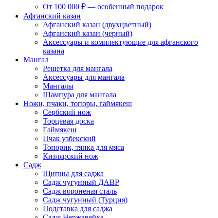
От 100 000 ₽ — особенный подарок
Афганский казан
Афганский казан (двухцветный)
Афганский казан (черный)
Аксессуары и комплектующие для афганского
казана
Мангал
Решетка для мангала
Аксессуары для мангала
Мангалы
Шампура для мангала
Ножи, пчаки, топоры, гаймякеш
Сербский нож
Торцевая доска
Гаймякеш
Пчак узбекский
Топорик, тяпка для мяса
Кизлярский нож
Садж
Щипцы для саджа
Садж чугунный ДАВР
Садж вороненая сталь
Садж чугунный (Турция)
Подставка для саджа
Садж Нержавейка