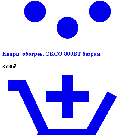
Кварц. обогрев. ЭКСО 800ВТ безрам
3590 ₽