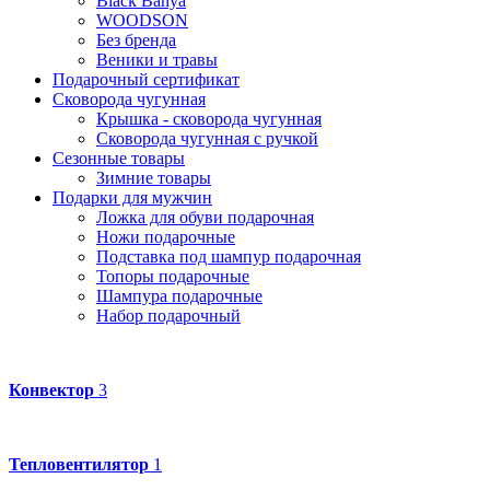
Black Banya
WOODSON
Без бренда
Веники и травы
Подарочный сертификат
Сковорода чугунная
Крышка - сковорода чугунная
Сковорода чугунная с ручкой
Сезонные товары
Зимние товары
Подарки для мужчин
Ложка для обуви подарочная
Ножи подарочные
Подставка под шампур подарочная
Топоры подарочные
Шампура подарочные
Набор подарочный
Конвектор
3
Тепловентилятор
1