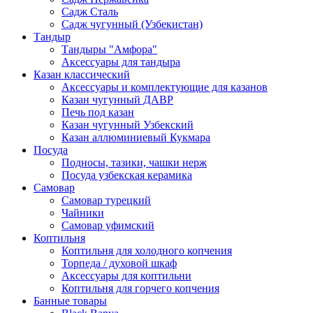
Садж Сталь
Садж чугунный (Узбекистан)
Тандыр
Тандыры "Амфора"
Аксессуары для тандыра
Казан классический
Аксессуары и комплектующие для казанов
Казан чугунный ДАВР
Печь под казан
Казан чугунный Узбекский
Казан аллюминиевый Кукмара
Посуда
Подносы, тазики, чашки нерж
Посуда узбекская керамика
Самовар
Самовар турецкий
Чайники
Самовар уфимский
Коптильня
Коптильня для холодного копчения
Торпеда / духовой шкаф
Аксессуары для коптильни
Коптильня для горчего копчения
Банные товары